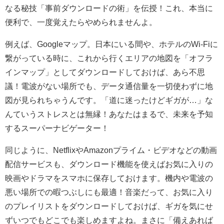
なる秘技「事前ダウンロードの術」を伝授！これ、本当に
便利で、一度覚えたらやめられませんよ。
例えば、Googleマップ。日本にいる間や、ホテルのWi-Fiに
繋がっている時に、これから行くエリアの地図を「オフラ
インマップ」としてダウンロードしておけば、あら不思
議！電波がない場所でも、データ通信量を一切使わずに地
図が見られちゃうんです。「道に迷ったけどギガが…」な
んていうストレスとは無縁！あなたはまるで、未来を予知
するスーパーナビゲーター！
同じように、NetflixやAmazonプライム・ビデオなどの動画
配信サービスも、ダウンロード機能を使えばお気に入りの
映画やドラマをスマホに保存しておけます。機内や電波の
悪い場所での暇つぶしにも最適！音楽だって、お気に入り
のプレイリストをダウンロードしておけば、ギガを気にせ
ずいつでもどこでも楽しめますよね。まさに「備えあれば