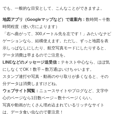
でも、一般的な目安として、こんなことができますよ。
地図アプリ（Googleマップなど）で道案内：
数時間～十数
時間程度（使い方によります）
「右へ曲がって、300メートル先を左です！」みたいなナビ
ゲーションなら、結構使えます。ただし、ずっと地図を表
示しっぱなしにしたり、航空写真モードにしたりすると、
データ消費は早まるのでご注意を。
LINEなどのメッセージ送受信：
テキスト中心なら、ほぼ気
にしなくてOK！数千～数万通はいけちゃいます。
スタンプ連打や写真・動画のやり取りが多くなると、その
分データは消費しますけどね。
ウェブサイト閲覧：
ニュースサイトやブログなど、文字中
心のページなら1日数ページ～数十ページくらい。
写真や動画がたくさん埋め込まれているリッチなサイト
は、データ食い虫なので要注意！