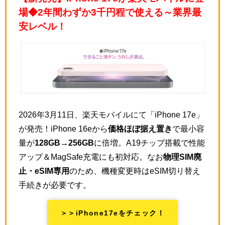
場◆2年間わずか3千円程で使える～業界最
安レベル！
2026年3月11日、楽天モバイルにて「iPhone 17e」
が発売！iPhone 16eから
価格ほぼ据え置き
で最小容
量が
128GB→256GB
に倍増。A19チップ搭載で性能
アップ＆MagSafe充電にも初対応。なお
物理SIM廃
止・eSIM専用
のため、機種変更時はeSIM切り替え
手続きが必要です。
＞＞iPhone17eをチェック！