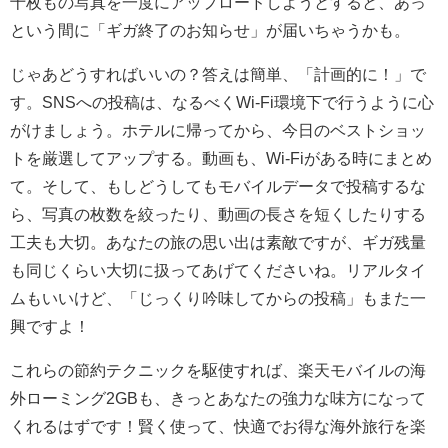
十枚もの写真を一度にアップロードしようとすると、あっ
という間に「ギガ終了のお知らせ」が届いちゃうかも。
じゃあどうすればいいの？答えは簡単、「計画的に！」で
す。SNSへの投稿は、なるべくWi-Fi環境下で行うように心
がけましょう。ホテルに帰ってから、今日のベストショッ
トを厳選してアップする。動画も、Wi-Fiがある時にまとめ
て。そして、もしどうしてもモバイルデータで投稿するな
ら、写真の枚数を絞ったり、動画の長さを短くしたりする
工夫も大切。あなたの旅の思い出は素敵ですが、ギガ残量
も同じくらい大切に扱ってあげてくださいね。リアルタイ
ムもいいけど、「じっくり吟味してからの投稿」もまた一
興ですよ！
これらの節約テクニックを駆使すれば、楽天モバイルの海
外ローミング2GBも、きっとあなたの強力な味方になって
くれるはずです！賢く使って、快適でお得な海外旅行を楽