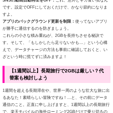
SNSの動画自動再生をOFF：
これ、意外とギガ食い虫なん
です。設定でOFFにしておくだけで、かなり節約になりま
すよ。
アプリのバックグラウンド更新を制限：
使ってないアプリ
が勝手に通信するのを防ぎましょう。
これらの小さな積み重ねが、2GBを長持ちさせる秘訣で
す。そして、「もしかしたら足りないかも…」という心構
えで、データチャージの方法も事前に確認しておくと、い
ざという時に慌てずに済みますよ！
【1週間以上】長期旅行で2GBは厳しい？代
替案も検討しよう
1週間を超える長期滞在や、世界一周のような壮大な旅に出
るあなた！素晴らしい冒険ですね！…と、その前にデータ
通信のこと。正直に申し上げますと、1週間以上の長期旅行
で、楽天モバイルの海外ローミング2GBだけで乗り切るの