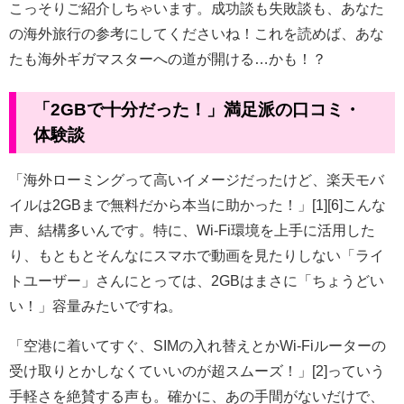
こっそりご紹介しちゃいます。成功談も失敗談も、あなた
の海外旅行の参考にしてくださいね！これを読めば、あな
たも海外ギガマスターへの道が開ける…かも！？
「2GBで十分だった！」満足派の口コミ・
体験談
「海外ローミングって高いイメージだったけど、楽天モバ
イルは2GBまで無料だから本当に助かった！」[1][6]こんな
声、結構多いんです。特に、Wi-Fi環境を上手に活用した
り、もともとそんなにスマホで動画を見たりしない「ライ
トユーザー」さんにとっては、2GBはまさに「ちょうどい
い！」容量みたいですね。
「空港に着いてすぐ、SIMの入れ替えとかWi-Fiルーターの
受け取りとかしなくていいのが超スムーズ！」[2]っていう
手軽さを絶賛する声も。確かに、あの手間がないだけで、