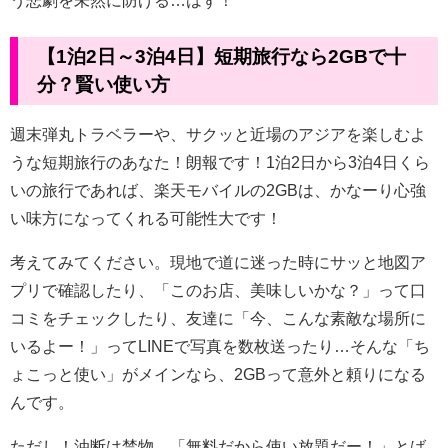
う悲劇を未然に防げる…はず！
【1泊2日～3泊4日】短期旅行なら2GBで十
分？賢い使い方
週末弾丸トラベラーや、サクッと近場のアジアを楽しむよ
うな短期旅行のあなた！朗報です！1泊2日から3泊4日くら
いの旅行であれば、楽天モバイルの2GBは、かなーり心強
い味方になってくれる可能性大です！
考えてみてください。現地で道に迷った時にサッと地図ア
プリで確認したり、「このお店、美味しいかな？」って口
コミをチェックしたり、友達に「今、こんな素敵な場所に
いるよー！」ってLINEで写真を数枚送ったり…そんな「ち
ょこっと使い」がメインなら、2GBって意外と頼りになる
んです。
ただし！油断は禁物。「無料だから使い放題だー！」とば