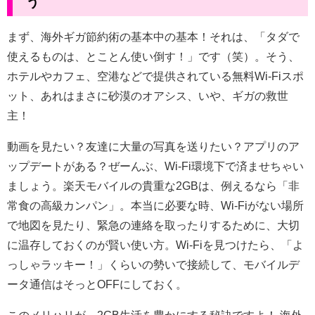
う
まず、海外ギガ節約術の基本中の基本！それは、「タダで
使えるものは、とことん使い倒す！」です（笑）。そう、
ホテルやカフェ、空港などで提供されている無料Wi-Fiスポ
ット、あれはまさに砂漠のオアシス、いや、ギガの救世
主！
動画を見たい？友達に大量の写真を送りたい？アプリのア
ップデートがある？ぜーんぶ、Wi-Fi環境下で済ませちゃい
ましょう。楽天モバイルの貴重な2GBは、例えるなら「非
常食の高級カンパン」。本当に必要な時、Wi-Fiがない場所
で地図を見たり、緊急の連絡を取ったりするために、大切
に温存しておくのが賢い使い方。Wi-Fiを見つけたら、「よ
っしゃラッキー！」くらいの勢いで接続して、モバイルデ
ータ通信はそっとOFFにしておく。