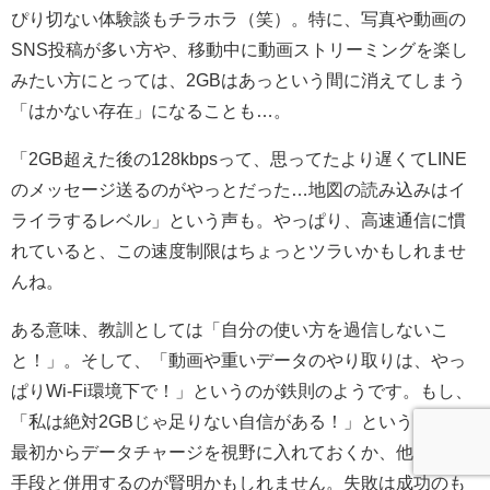
ぴり切ない体験談もチラホラ（笑）。特に、写真や動画の
SNS投稿が多い方や、移動中に動画ストリーミングを楽し
みたい方にとっては、2GBはあっという間に消えてしまう
「はかない存在」になることも…。
「2GB超えた後の128kbpsって、思ってたより遅くてLINE
のメッセージ送るのがやっとだった…地図の読み込みはイ
ライラするレベル」という声も。やっぱり、高速通信に慣
れていると、この速度制限はちょっとツラいかもしれませ
んね。
ある意味、教訓としては「自分の使い方を過信しないこ
と！」。そして、「動画や重いデータのやり取りは、やっ
ぱりWi-Fi環境下で！」というのが鉄則のようです。もし、
「私は絶対2GBじゃ足りない自信がある！」という方は、
最初からデータチャージを視野に入れておくか、他の通信
手段と併用するのが賢明かもしれません。失敗は成功のも