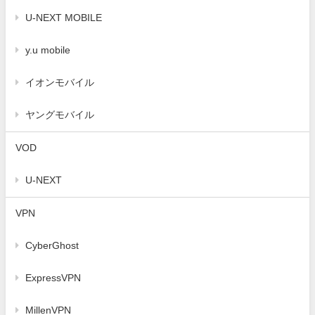
U-NEXT MOBILE
y.u mobile
イオンモバイル
ヤングモバイル
VOD
U-NEXT
VPN
CyberGhost
ExpressVPN
MillenVPN