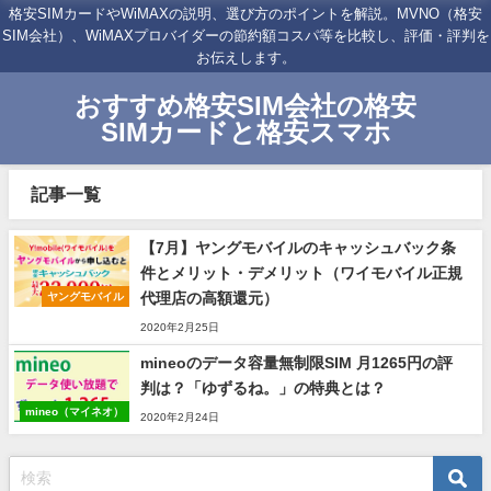
格安SIMカードやWiMAXの説明、選び方のポイントを解説。MVNO（格安
SIM会社）、WiMAXプロバイダーの節約額コスパ等を比較し、評価・評判を
お伝えします。
おすすめ格安SIM会社の格安
SIMカードと格安スマホ
記事一覧
【7月】ヤングモバイルのキャッシュバック条
件とメリット・デメリット（ワイモバイル正規
代理店の高額還元）
ヤングモバイル
2020年2月25日
mineoのデータ容量無制限SIM 月1265円の評
判は？「ゆずるね。」の特典とは？
mineo（マイネオ）
2020年2月24日