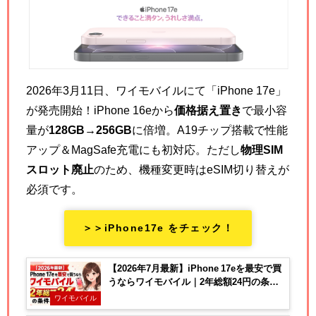
2026年3月11日、ワイモバイルにて「iPhone 17e」
が発売開始！iPhone 16eから
価格据え置き
で最小容
量が
128GB→256GB
に倍増。A19チップ搭載で性能
アップ＆MagSafe充電にも初対応。ただし
物理SIM
スロット廃止
のため、機種変更時はeSIM切り替えが
必須です。
＞＞iPhone17e をチェック！
【2026年7月最新】iPhone 17eを最安で買
うならワイモバイル｜2年総額24円の条件
と注意点
ワイモバイル