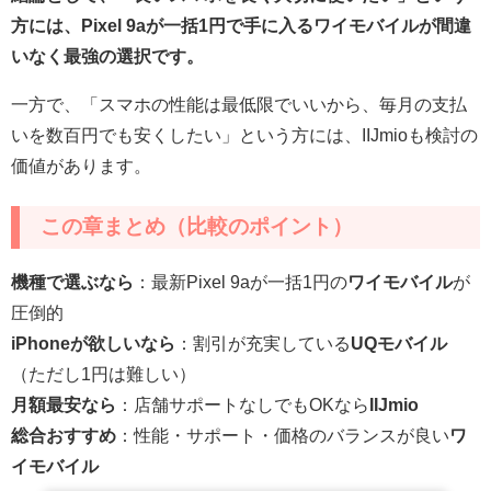
方には、Pixel 9aが一括1円で手に入るワイモバイルが間違
いなく最強の選択です。
一方で、「スマホの性能は最低限でいいから、毎月の支払
いを数百円でも安くしたい」という方には、IIJmioも検討の
価値があります。
この章まとめ（比較のポイント）
機種で選ぶなら
：最新Pixel 9aが一括1円の
ワイモバイル
が
圧倒的
iPhoneが欲しいなら
：割引が充実している
UQモバイル
（ただし1円は難しい）
月額最安なら
：店舗サポートなしでもOKなら
IIJmio
総合おすすめ
：性能・サポート・価格のバランスが良い
ワ
イモバイル