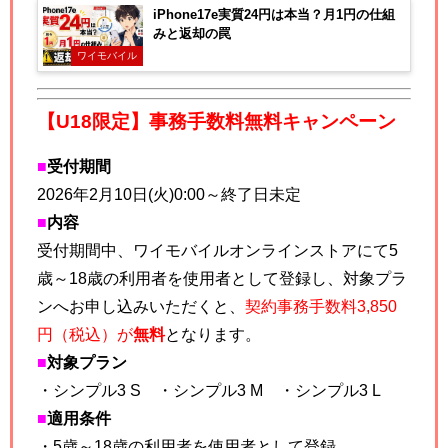
iPhone17e実質24円は本当？月1円の仕組
みと返却の罠
ワイモバイル
【U18限定】事務手数料無料キャンペーン
■
受付期間
2026年2月10日(火)0:00～終了日未定
■
内容
受付期間中、ワイモバイルオンラインストアにて5
歳～18歳の利用者を使用者として登録し、
対象プラ
ンへお申し込みいただくと、
契約事務手数料3,850
円（税込）が
無料
となります。
■
対象プラン
・シンプル3 S ・シンプル3 M ・シンプル3 L
■
適用条件
・5歳～18歳の利用者を使用者として登録