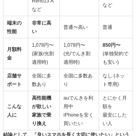
Reno13 A
など
など
端末の
非常に高
普通〜高い
普通
性能
い
1,078円〜
1,078円〜
850円〜
月額料
(家族/光割
(光/でんき割
(単独契約で
金
適用時)
適用時)
も安い)
店舗サ
全国に多
全国に多数あ
なし (ネッ
ポート
数あり
り
ト専用)
高性能機
auでんきを利
とにかく月
こんな
が欲しい
用中
額を
人に
家族で乗
iPhoneを安く
最安にした
り換え
買いたい
い人
結論として、「良いスマホを長く大切に使いたい」という