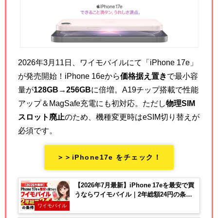
2026年3月11日、ワイモバイルにて「iPhone 17e」
が発売開始！iPhone 16eから
価格据え置き
で最小容
量が
128GB→256GB
に倍増。A19チップ搭載で性能
アップ＆MagSafe充電にも初対応。ただし
物理SIM
スロット廃止
のため、機種変更時はeSIM切り替えが
必須です。
＞＞iPhone17e をチェック！
【2026年7月最新】iPhone 17eを最安で買
うならワイモバイル｜2年総額24円の条件
と注意点
ワイモバイル