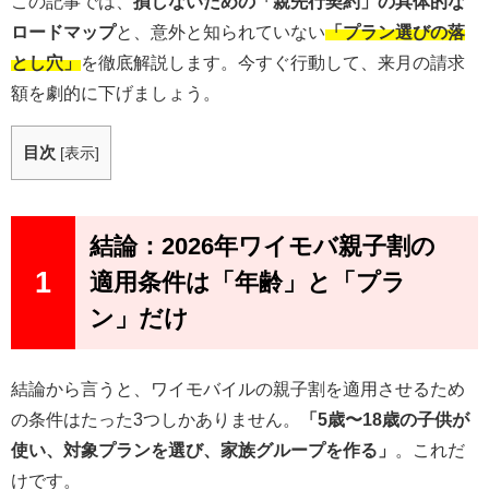
この記事では、
損しないための「親先行契約」の具体的な
ロードマップ
と、意外と知られていない
「プラン選びの落
とし穴」
を徹底解説します。今すぐ行動して、来月の請求
額を劇的に下げましょう。
目次
[
表示
]
結論：2026年ワイモバ親子割の
1
適用条件は「年齢」と「プラ
ン」だけ
結論から言うと、ワイモバイルの親子割を適用させるため
の条件はたった3つしかありません。
「5歳〜18歳の子供が
使い、対象プランを選び、家族グループを作る」
。これだ
けです。