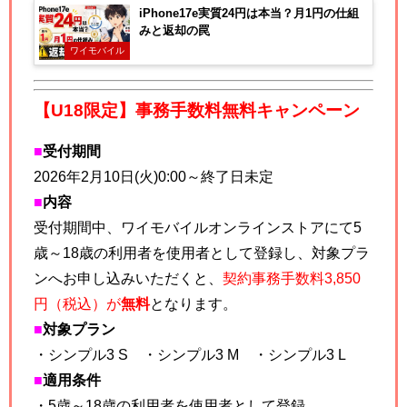
iPhone17e実質24円は本当？月1円の仕組
みと返却の罠
ワイモバイル
【U18限定】事務手数料無料キャンペーン
■
受付期間
2026年2月10日(火)0:00～終了日未定
■
内容
受付期間中、ワイモバイルオンラインストアにて5
歳～18歳の利用者を使用者として登録し、
対象プラ
ンへお申し込みいただくと、
契約事務手数料3,850
円（税込）が
無料
となります。
■
対象プラン
・シンプル3 S ・シンプル3 M ・シンプル3 L
■
適用条件
・5歳～18歳の利用者を使用者として登録