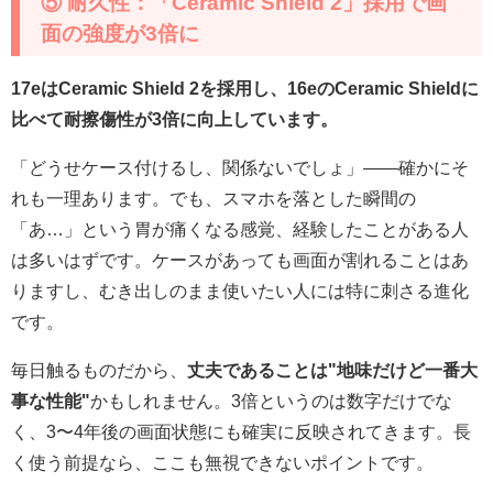
⑤ 耐久性：「Ceramic Shield 2」採用で画
面の強度が3倍に
17eはCeramic Shield 2を採用し、16eのCeramic Shieldに
比べて耐擦傷性が3倍に向上しています。
「どうせケース付けるし、関係ないでしょ」——確かにそ
れも一理あります。でも、スマホを落とした瞬間の
「あ…」という胃が痛くなる感覚、経験したことがある人
は多いはずです。ケースがあっても画面が割れることはあ
りますし、むき出しのまま使いたい人には特に刺さる進化
です。
毎日触るものだから、
丈夫であることは"地味だけど一番大
事な性能"
かもしれません。3倍というのは数字だけでな
く、3〜4年後の画面状態にも確実に反映されてきます。長
く使う前提なら、ここも無視できないポイントです。