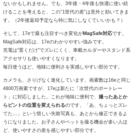
ないかもしれません。でも、3年後・4年後も快適に使い続
けることを考えると、この"1世代の差"は意外と効いてきま
す。（2年後返却予定なら特に気にしなくていいかも？）
そして、17eで最も注目すべき変化が
MagSafe対応
です。
MagSafe対応は、17eのわかりやすい強みです。
充電は“置くだけ”でズレにくく、車載ホルダーやスタンド系
アクセサリも使いやすくなります。
毎日使うほど、地味に便利さを実感しやすい部分です。
カメラも、さりげなく進化しています。画素数は16eと同じ
4800万画素ですが、17eは新たに「次世代のポートレー
ト」に対応しました。これが地味に便利で、
撮ったあとか
らピントの位置を変えられる
のです。「あ、ちょっとズレ
てた…」という惜しい失敗写真も、あとから修正できるよ
うになりました。お子さんやペットを撮る機会が多い人ほ
ど、使いやすさの差を感じやすい部分です。