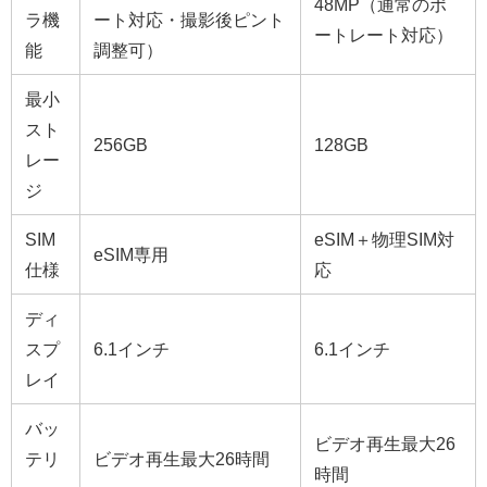
48MP（通常のポ
ラ機
ート対応・撮影後ピント
ートレート対応）
能
調整可）
最小
スト
256GB
128GB
レー
ジ
SIM
eSIM＋物理SIM対
eSIM専用
仕様
応
ディ
スプ
6.1インチ
6.1インチ
レイ
バッ
ビデオ再生最大26
テリ
ビデオ再生最大26時間
時間