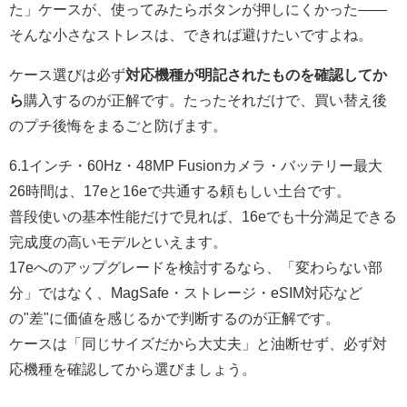
た」ケースが、使ってみたらボタンが押しにくかった——
そんな小さなストレスは、できれば避けたいですよね。
ケース選びは必ず
対応機種が明記されたものを確認してか
ら
購入するのが正解です。たったそれだけで、買い替え後
のプチ後悔をまるごと防げます。
6.1インチ・60Hz・48MP Fusionカメラ・バッテリー最大
26時間は、17eと16eで共通する頼もしい土台です。
普段使いの基本性能だけで見れば、16eでも十分満足できる
完成度の高いモデルといえます。
17eへのアップグレードを検討するなら、「変わらない部
分」ではなく、MagSafe・ストレージ・eSIM対応など
の"差"に価値を感じるかで判断するのが正解です。
ケースは「同じサイズだから大丈夫」と油断せず、必ず対
応機種を確認してから選びましょう。