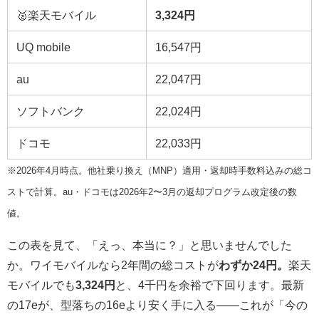
🥈楽天モバイル
3,324円
UQ mobile
16,547円
au
22,047円
ソフトバンク
22,024円
ドコモ
22,033円
※2026年4月時点。他社乗り換え（MNP）適用・返却時手数料込みの総コ
ストで計算。au・ドコモは2026年2〜3月の返却プログラム改定後の数
値。
この表を見て、「えっ、本当に？」と思いませんでした
か。ワイモバイルなら2年間の総コストが
わずか24円。
楽天
モバイルでも
3,324円
と、4千円を余裕で下回ります。最新
の17eが、型落ちの16eより安く手に入る——これが「今の