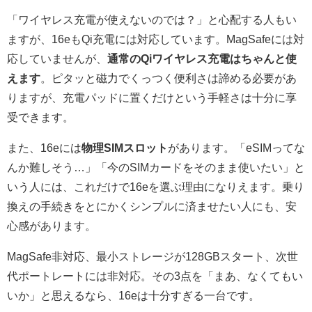
「ワイヤレス充電が使えないのでは？」と心配する人もい
ますが、16eもQi充電には対応しています。MagSafeには対
応していませんが、
通常のQiワイヤレス充電はちゃんと使
えます
。ピタッと磁力でくっつく便利さは諦める必要があ
りますが、充電パッドに置くだけという手軽さは十分に享
受できます。
また、16eには
物理SIMスロット
があります。「eSIMってな
んか難しそう…」「今のSIMカードをそのまま使いたい」と
いう人には、これだけで16eを選ぶ理由になりえます。乗り
換えの手続きをとにかくシンプルに済ませたい人にも、安
心感があります。
MagSafe非対応、最小ストレージが128GBスタート、次世
代ポートレートには非対応。その3点を「まあ、なくてもい
いか」と思えるなら、16eは十分すぎる一台です。