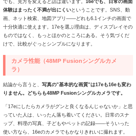
でも、見方を変えると話は違います。
16eでも、日常の画面
体験はまったく不満が出にくい
ということです。SNS、動
画、ネット検索、地図アプリ——どれも6.1インチの画面で
十分快適に使えます。17eを選ぶ理由は、ディスプレイその
ものではなく、もっとほかのところにある。そう気づくだ
けで、比較がぐっとシンプルになります。
カメラ性能（48MP Fusionシングルカメ
ラ）
結論から言うと、
写真の"基本的な画質"は17eも16eも変わ
りません。どちらも48MP Fusionシングルカメラです。
「17eにしたらカメラがグンと良くなるんじゃないか」と思
っていた人は、いったん落ち着いてください。日常のスナ
ップ、料理の写真、子どもやペットの記録——そういった
使い方なら、16eのカメラでもかなりきれいに撮れます。