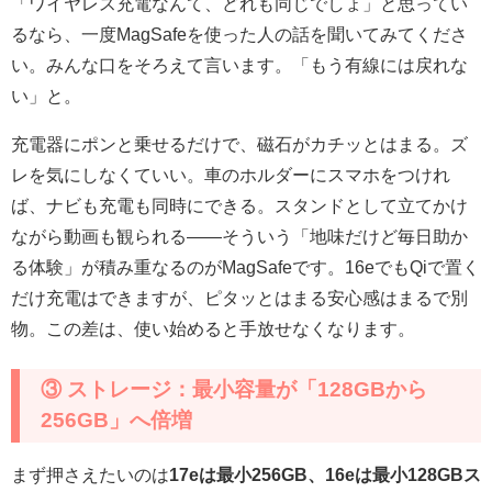
「ワイヤレス充電なんて、どれも同じでしょ」と思ってい
るなら、一度MagSafeを使った人の話を聞いてみてくださ
い。みんな口をそろえて言います。「もう有線には戻れな
い」と。
充電器にポンと乗せるだけで、磁石がカチッとはまる。ズ
レを気にしなくていい。車のホルダーにスマホをつけれ
ば、ナビも充電も同時にできる。スタンドとして立てかけ
ながら動画も観られる——そういう「地味だけど毎日助か
る体験」が積み重なるのがMagSafeです。16eでもQiで置く
だけ充電はできますが、ピタッとはまる安心感はまるで別
物。この差は、使い始めると手放せなくなります。
③ ストレージ：最小容量が「128GBから
256GB」へ倍増
まず押さえたいのは
17eは最小256GB、16eは最小128GBス