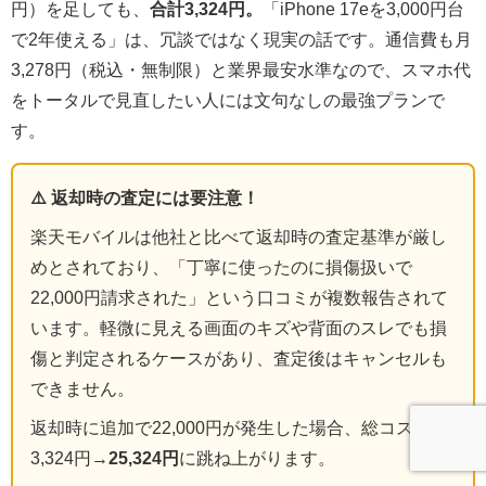
円）を足しても、
合計3,324円。
「iPhone 17eを3,000円台
で2年使える」は、冗談ではなく現実の話です。通信費も月
3,278円（税込・無制限）と業界最安水準なので、スマホ代
をトータルで見直したい人には文句なしの最強プランで
す。
⚠️ 返却時の査定には要注意！
楽天モバイルは他社と比べて返却時の査定基準が厳し
めとされており、「丁寧に使ったのに損傷扱いで
22,000円請求された」という口コミが複数報告されて
います。軽微に見える画面のキズや背面のスレでも損
傷と判定されるケースがあり、査定後はキャンセルも
できません。
返却時に追加で22,000円が発生した場合、総コストは
3,324円→
25,324円
に跳ね上がります。