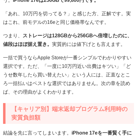
う。
iPhone 17eは256GBで99,800円です。
「あれ、10万円を切ってる？」と感じた方、正解です。実
はこれ、前モデルの16eと同じ価格帯なんです。
つまり、
ストレージは128GBから256GBへ倍増したのに、
値段はほぼ据え置き。
実質的には値下げとも言えます。
一括で買うならApple Storeが一番シンプルでわかりやすい
選択です。ただ、「一度に10万円近い出費はキツい」「ど
うせ数年したら買い替えたい」という人には、正直なとこ
ろ一括払いはベストな選択ではありません。次の章を読め
ば、その理由がよくわかります。
【キャリア別】端末返却プログラム利用時の
実質負担額
結論を先に言ってしまいます。
iPhone 17eを一番賢く手に