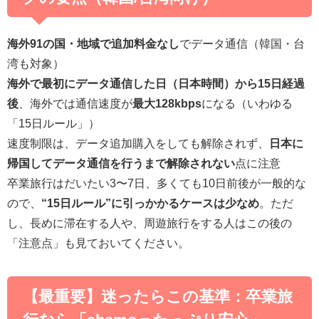
海外91の国・地域で追加料金なし
でデータ通信（韓国・台
湾も対象）
海外で最初にデータ通信した日（日本時間）から15日経過
後
、海外では通信速度が
最大128kbps
になる（いわゆる
「15日ルール」）
速度制限は、データ追加購入をしても解除されず、
日本に
帰国してデータ通信を行うまで解除されない
点に注意
卒業旅行はだいたい3〜7日、多くても10日前後が一般的な
ので、
“15日ルール”に引っかかるケースは少なめ
。ただ
し、長めに滞在する人や、周遊旅行をする人はこの後の
「注意点」も見ておいてください。
【最重要】迷ったらこの基準：卒業旅