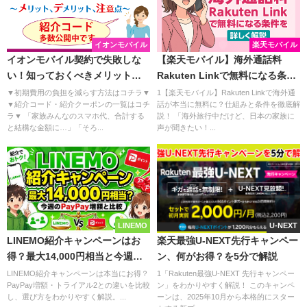
イオンモバイル
楽天モバイル
イオンモバイル契約で失敗しな
【楽天モバイル】海外通話料
い！知っておくべきメリット・
Rakuten Linkで無料になる条件
デメリットと注意点
を詳しく解説
▼初期費用の負担を減らす方法はコチラ▼
1【楽天モバイル】Rakuten Linkで海外通
▼紹介コード・紹介クーポンの一覧はコチ
話が本当に無料に？仕組みと条件を徹底解
ラ▼ 「家族みんなのスマホ代、合計する
説！ 「海外旅行中だけど、日本の家族に
と結構な金額に…」「そろ...
声が聞きたい！...
LINEMO
U-NEXT
LINEMO紹介キャンペーンはお
楽天最強U-NEXT先行キャンペー
得？最大14,000円相当と今週の
ン、何がお得？を5分で解説
PayPay増額を比較
LINEMO紹介キャンペーンは本当にお得？
1「Rakuten最強U-NEXT 先行キャンペー
PayPay増額・トライアル2との違いを比較
ン」をわかりやすく解説！ このキャンペ
し、選び方をわかりやすく解説。...
ーンは、2025年10月から本格的にスター