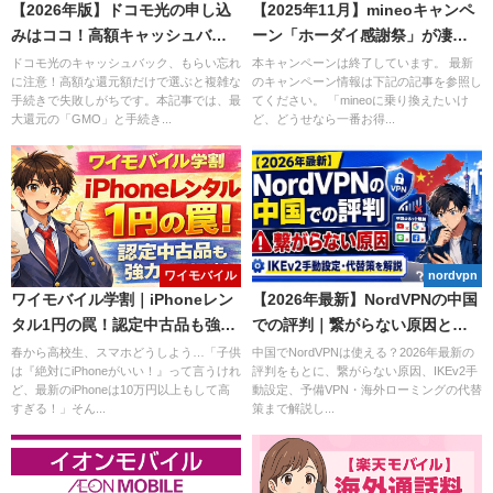
【2026年版】ドコモ光の申し込
【2025年11月】mineoキャンペ
みはココ！高額キャッシュバッ
ーン「ホーダイ感謝祭」が凄
クと確実な受け取り窓口の選び
い！6ヶ月割引＆3Mbps使い放題
ドコモ光のキャッシュバック、もらい忘れ
本キャンペーンは終了しています。 最新
に注意！高額な還元額だけで選ぶと複雑な
のキャンペーン情報は下記の記事を参照し
方
手続きで失敗しがちです。本記事では、最
てください。 「mineoに乗り換えたいけ
大還元の「GMO」と手続き...
ど、どうせなら一番お得...
ワイモバイル
nordvpn
ワイモバイル学割｜iPhoneレン
【2026年最新】NordVPNの中国
タル1円の罠！認定中古品も強力
での評判｜繋がらない原因と
な選択肢！
IKEv2手動設定・代替策を解説
春から高校生、スマホどうしよう…「子供
中国でNordVPNは使える？2026年最新の
は『絶対にiPhoneがいい！』って言うけれ
評判をもとに、繋がらない原因、IKEv2手
ど、最新のiPhoneは10万円以上もして高
動設定、予備VPN・海外ローミングの代替
すぎる！」そん...
策まで解説し...