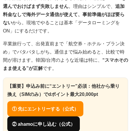
選んでおけばまず失敗しません
。理由はシンプルで、
追加
料金なしで海外データ通信が使えて、事前準備がほぼ要ら
ない
から。現地でやることは基本「データローミングを
ON」にするだけです。
卒業旅行って、出発直前まで「航空券・ホテル・プラン決
め」でバタバタしがち。通信まで悩み始めると、比較で時
間が溶けます。韓国/台湾のような近場は特に、
“スマホその
まま使える”が正解
です。
【重要】申込み前に“エントリー”必須：他社から乗り
換え（SIMのみ）でdポイント最大20,000pt
① 先にエントリーする（公式）
② ahamoに申し込む（公式）