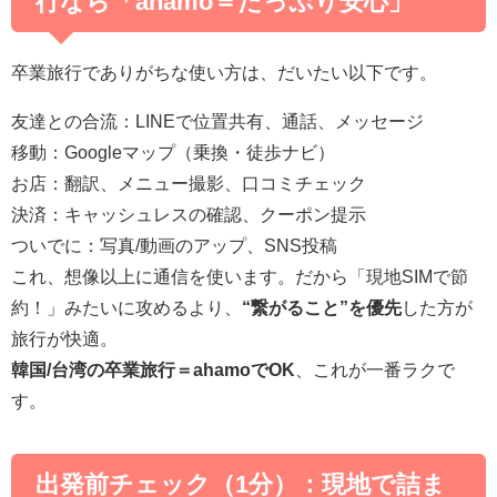
行なら「ahamo＝たっぷり安心」
卒業旅行でありがちな使い方は、だいたい以下です。
友達との合流：LINEで位置共有、通話、メッセージ
移動：Googleマップ（乗換・徒歩ナビ）
お店：翻訳、メニュー撮影、口コミチェック
決済：キャッシュレスの確認、クーポン提示
ついでに：写真/動画のアップ、SNS投稿
これ、想像以上に通信を使います。だから「現地SIMで節
約！」みたいに攻めるより、
“繋がること”を優先
した方が
旅行が快適。
韓国/台湾の卒業旅行＝ahamoでOK
、これが一番ラクで
す。
出発前チェック（1分）：現地で詰ま