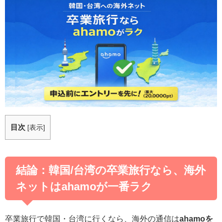
目次
[
表示
]
結論：韓国/台湾の卒業旅行なら、海外
ネットはahamoが一番ラク
卒業旅行で韓国・台湾に行くなら、海外の通信は
ahamoを